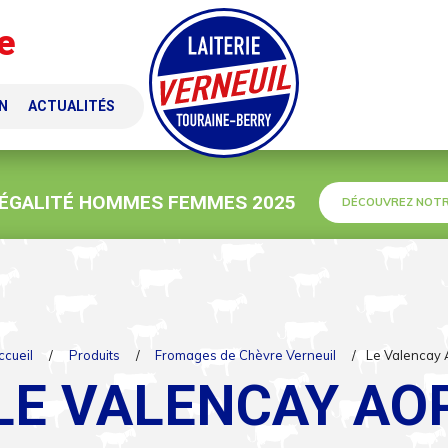
e
N
ACTUALITÉS
 ÉGALITÉ HOMMES FEMMES 2025
DÉCOUVREZ NOTR
ccueil
/
Produits
/
Fromages de Chèvre Verneuil
/
Le Valencay
LE VALENCAY AO