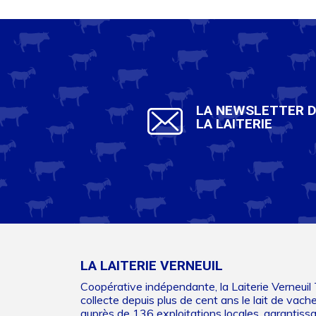
LA NEWSLETTER 
LA LAITERIE
LA LAITERIE VERNEUIL
Coopérative indépendante, la Laiterie Verneuil
collecte depuis plus de cent ans le lait de vach
auprès de 136 exploitations locales, garantiss