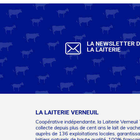
LA NEWSLETTER 
LA LAITERIE
LA LAITERIE VERNEUIL
Coopérative indépendante, la Laiterie Verneuil
collecte depuis plus de cent ans le lait de vach
auprès de 136 exploitations locales, garantiss
laitiers naturels de haute qualité, 100% français