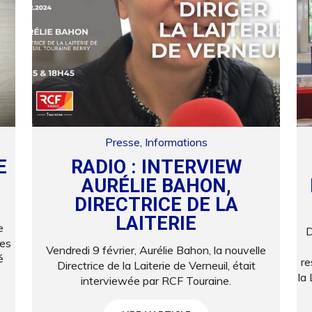
Presse
,
Informations
E
RADIO : INTERVIEW
AURÉLIE BAHON,
DIRECTRICE DE LA
LAITERIE
e
D
ses
Vendredi 9 février, Aurélie Bahon, la nouvelle
é
re
Directrice de la Laiterie de Verneuil, était
la 
interviewée par RCF Touraine.