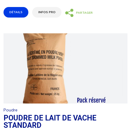
Matières grasses
0,3
(g)
Glucides
51
(g)
DÉTAILS
INFOS PRO
PARTAGER
Dont sucres
51
(g)
Protéines
35,7
(g)
Sodium
400
(mg)
Partagez
Tweetez
Épingle
NOS CONSEILS D'UTILISATION
A conserver au sec, à température ambiante
DLUO : 18 mois
CONDITIONNEMENT :
INGRÉDIENTS
Lait écrémé (100%)
Poudre
VALEURS NUTRITIONNELLES MOYENNES
POUDRE DE LAIT DE VACHE
STANDARD
pour 100 g