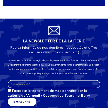
Dont sucres
54
(g)
Protéines
35
(g)
Sodium
395
(mg)
NOS CONSEILS D'UTILISATION
A conserver au sec, à température ambiante
LA NEWSLETTER DE LA LAITERIE
DLUO : 18 ou 24 mois
Restez informés de nos dernières nouveautés et offres
exclusives (réductions, jeux, etc.).
Votre adresse mail est enregistrée par le personnel habilité de la Laiterie de Verneuil /
Coopérative Touraine-Berry pour vous envoyer notre lettre d’information. Le présent
traitement est ainsi justifié par le recueil de votre consentement.Pour en savoir plus,
consultez la
politique de protection des données personnelles
J’accepte le traitement de mes données par la
Laiterie de Verneuil / Coopérative Touraine-Berry