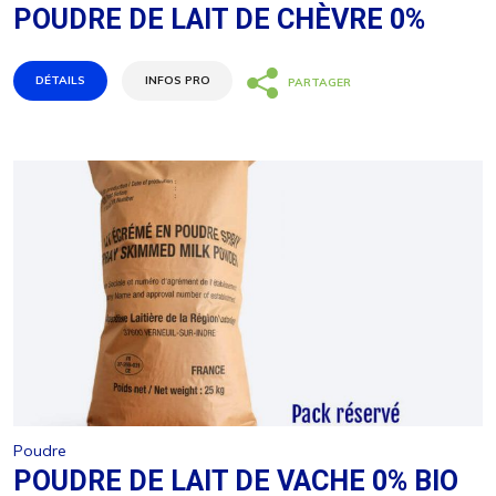
POUDRE DE LAIT DE CHÈVRE 0%
DÉTAILS
INFOS PRO
PARTAGER
Partagez
Tweetez
Épingle
CONDITIONNEMENT :
INGRÉDIENTS
Lait écrémé de chèvre (100%)
VALEURS NUTRITIONNELLES MOYENNES
pour 100 g
Poudre
Energie
1477 Kj / 348 Kcal
POUDRE DE LAIT DE VACHE 0% BIO