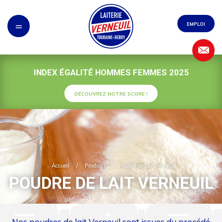
Panneau de gestion des cookies
=
EMPLOI
INDEX ÉGALITÉ HOMMES FEMMES 2025
DÉCOUVREZ NOTRE SCORE !
Accueil
/
Produits
/
Poudre de Lait Verneuil
POUDRE DE LAIT VERNEUIL
Nos poudres de lait Verneuil sont issues du procédé