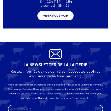
9h - 12h // 14h - 18h
le samedi : 9h - 13h
VENIR NOUS VOIR
CONDITIONNEMENT :
INGRÉDIENTS
Lait pasteurisé de chèvre (96,8%)
Ferments (3%)
LA NEWSLETTER DE LA LAITERIE
Présure (0,02%)
Restez informés de nos dernières nouveautés et offres
exclusives (réductions, jeux, etc.).
VALEURS NUTRITIONNELLES MOYENNES
Votre adresse mail est enregistrée par le personnel habilité de la Laiterie de Verneuil /
Coopérative Touraine-Berry pour vous envoyer notre lettre d’information. Le présent
pour 100 g
traitement est ainsi justifié par le recueil de votre consentement.Pour en savoir plus,
Energie
460 Kj / 110 Kcal
consultez la
politique de protection des données personnelles
Matières grasses
7,6
(g)