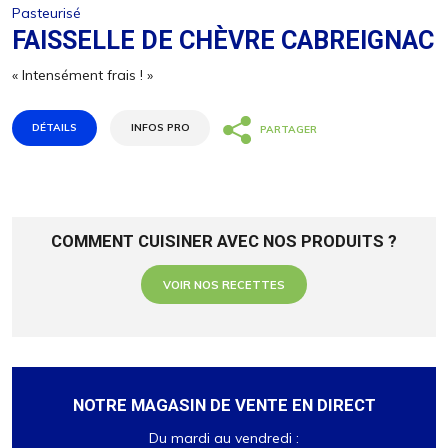
Pasteurisé
FAISSELLE DE CHÈVRE CABREIGNAC
« Intensément frais ! »
DÉTAILS
INFOS PRO
PARTAGER
Partagez
Tweetez
Épingle
COMMENT CUISINER AVEC NOS PRODUITS ?
VOIR NOS RECETTES
UVC / colis
6 / 9
6 / 9
Colis / couche
8
48 / 7
NOTRE MAGASIN DE VENTE EN DIRECT
Couches / palette
7
336 / 5
Du mardi au vendredi :