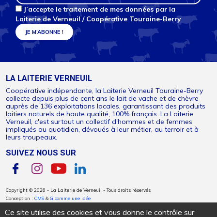
Donc acides gras saturés
5,3
(g)
J’accepte le traitement de mes données par la
Glucides
2,3
(g)
Laiterie de Verneuil / Coopérative Touraine-Berry
Dont sucres
2,3
(g)
Protéines
8
(g)
Sel
0,08
(g)
LA LAITERIE VERNEUIL
NOS CONSEILS D'UTILISATION
Coopérative indépendante, la Laiterie Verneuil Touraine-Berry
A conserver au froid (+4 à +6°C)
collecte depuis plus de cent ans le lait de vache et de chèvre
auprès de 136 exploitations locales, garantissant des produits
laitiers naturels de haute qualité, 100% français. La Laiterie
Verneuil, c'est surtout un collectif d'hommes et de femmes
impliqués au quotidien, dévoués à leur métier, au terroir et à
leurs troupeaux.
SUIVEZ NOUS SUR
Copyright © 2026 - La Laiterie de Verneuil - Tous droits réservés
Conception :
CMS
&
G comme une idée
Ce site utilise des cookies et vous donne le contrôle sur
PLAN DU SITE
ESPACE PRESSE
MENTIONS LÉGALES