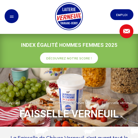
Panneau de gestion des cookies
=
EMPLOI
INDEX ÉGALITÉ HOMMES FEMMES 2025
DÉCOUVREZ NOTRE SCORE !
Accueil
/
Produits
/
Fromages de Chèvre Verneuil
/
Faisselle Verneuil
FAISSELLE VERNEUIL
La Faisselle de Chèvre Verneuil, c’est avant tout le