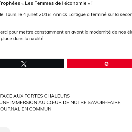
Trophées « Les Femmes de l’économie » !
de Tours, le 4 juillet 2018, Annick Lartigue a terminé sur la seco
merci pour mettre constamment en avant la modernité de nos él
lace dans la ruralité.
Tweetez
Épingle
S FACE AUX FORTES CHALEURS
 UNE IMMERSION AU CŒUR DE NOTRE SAVOIR-FAIRE.
E JOURNAL EN COMMUN