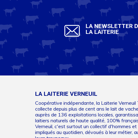
LA NEWSLETTER 
LA LAITERIE
LA LAITERIE VERNEUIL
Coopérative indépendante, la Laiterie Verneuil
collecte depuis plus de cent ans le lait de vach
auprès de 136 exploitations locales, garantiss
laitiers naturels de haute qualité, 100% français
Verneuil, c'est surtout un collectif d'hommes 
impliqués au quotidien, dévoués à leur métier, au