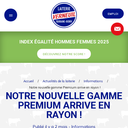
Panneau de gestion des cookies
=
EMPLOI
INDEX ÉGALITÉ HOMMES FEMMES 2025
DÉCOUVREZ NOTRE SCORE !
Accueil
/
Actualités de la laiterie
/
Informations
/
Notre nouvelle gamme Premium arrive en rayon !
NOTRE NOUVELLE GAMME
PREMIUM ARRIVE EN
RAYON !
Publié il y a 2 mois -
Informations