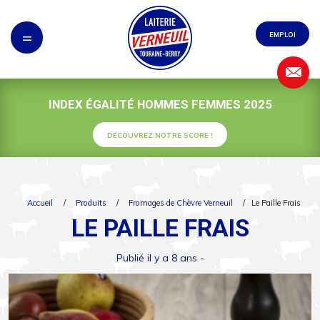
Panneau de gestion des cookies
=
EMPLOI
INDEX ÉGALITÉ HOMMES FEMMES 2025
DÉCOUVREZ NOTRE SCORE !
Accueil
/
Produits
/
Fromages de Chèvre Verneuil
/
Le Paille Frais
LE PAILLE FRAIS
Publié il y a 8 ans -