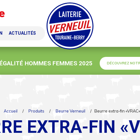
e
N
ACTUALITÉS
 ÉGALITÉ HOMMES FEMMES 2025
DÉCOUVREZ NOTR
Accueil
/
Produits
/
Beurre Verneuil
/
Beurre extra-fin «VRAC
RE EXTRA-FIN «