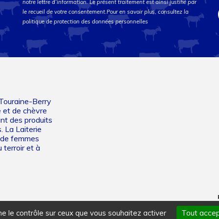
notre lettre d’information. Le présent traitement est ainsi justifié par
le recueil de votre consentement.Pour en savoir plus, consultez la
politique de protection des données personnelles
 Touraine-Berry
e et de chèvre
ant des produits
. La Laiterie
et de femmes
 terroir et à
Tout accep
ne le contrôle sur ceux que vous souhaitez activer