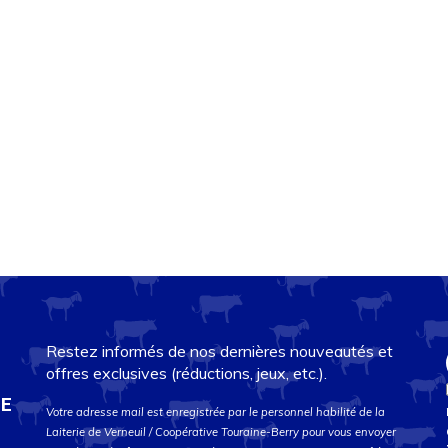
Restez informés de nos dernières nouveautés et
offres exclusives (réductions, jeux, etc.).
DE
Votre adresse mail est enregistrée par le personnel habilité de la
Laiterie de Verneuil / Coopérative Touraine-Berry pour vous envoyer