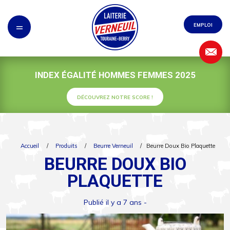
Panneau de gestion des cookies
=
EMPLOI
INDEX ÉGALITÉ HOMMES FEMMES 2025
DÉCOUVREZ NOTRE SCORE !
Accueil
/
Produits
/
Beurre Verneuil
/
Beurre Doux Bio Plaquette
BEURRE DOUX BIO
PLAQUETTE
Publié il y a 7 ans -