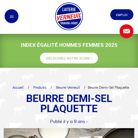
Panneau de gestion des cookies
=
EMPLOI
INDEX ÉGALITÉ HOMMES FEMMES 2025
DÉCOUVREZ NOTRE SCORE !
Accueil
/
Produits
/
Beurre Verneuil
/
Beurre Demi-Sel Plaquette
BEURRE DEMI-SEL
PLAQUETTE
Publié il y a 8 ans -