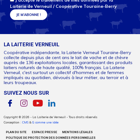
J’accepte le traitement de mes données par la
Laiterie de Verneuil / Coopérative Touraine-Berry
LA LAITERIE VERNEUIL
Coopérative indépendante, la Laiterie Verneuil Touraine-Berry
collecte depuis plus de cent ans le lait de vache et de chèvre
auprès de 136 exploitations locales, garantissant des produits
laitiers naturels de haute qualité, 100% français. La Laiterie
Verneuil, c'est surtout un collectif d'hommes et de femmes
impliqués au quotidien, dévoués à leur métier, au terroir et à
leurs troupeaux.
SUIVEZ NOUS SUR
Copyright © 2026 - La Laiterie de Verneuil - Tous droits réservés
Conception :
CMS
&
G comme une idée
PLAN DU SITE
ESPACE PRESSE
MENTIONS LÉGALES
POLITIQUE DE PROTECTION DES DONNÉES PERSONNELLES