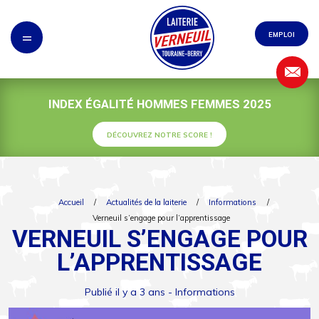
Panneau de gestion des cookies
=
EMPLOI
INDEX ÉGALITÉ HOMMES FEMMES 2025
DÉCOUVREZ NOTRE SCORE !
Accueil
/
Actualités de la laiterie
/
Informations
/
Verneuil s’engage pour l’apprentissage
VERNEUIL S’ENGAGE POUR
L’APPRENTISSAGE
Publié il y a 3 ans -
Informations