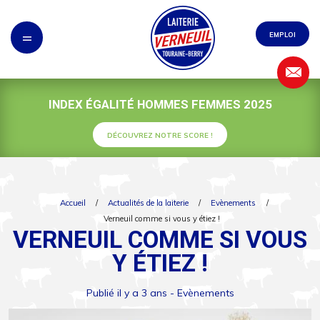
Panneau de gestion des cookies
=
EMPLOI
INDEX ÉGALITÉ HOMMES FEMMES 2025
DÉCOUVREZ NOTRE SCORE !
Accueil
/
Actualités de la laiterie
/
Evènements
/
Verneuil comme si vous y étiez !
VERNEUIL COMME SI VOUS
Y ÉTIEZ !
Publié il y a 3 ans -
Evènements