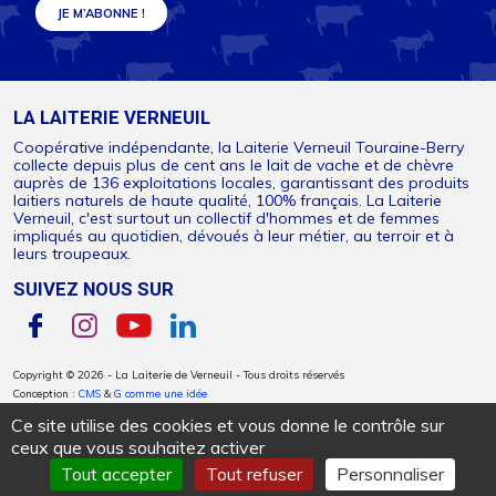
LA LAITERIE VERNEUIL
Coopérative indépendante, la Laiterie Verneuil Touraine-Berry
collecte depuis plus de cent ans le lait de vache et de chèvre
auprès de 136 exploitations locales, garantissant des produits
laitiers naturels de haute qualité, 100% français. La Laiterie
Verneuil, c'est surtout un collectif d'hommes et de femmes
impliqués au quotidien, dévoués à leur métier, au terroir et à
leurs troupeaux.
SUIVEZ NOUS SUR
Copyright © 2026 - La Laiterie de Verneuil - Tous droits réservés
Conception :
CMS
&
G comme une idée
Ce site utilise des cookies et vous donne le contrôle sur
PLAN DU SITE
ESPACE PRESSE
MENTIONS LÉGALES
ceux que vous souhaitez activer
POLITIQUE DE PROTECTION DES DONNÉES PERSONNELLES
POLITIQUE DE GESTION DES COOKIES
CONTACTEZ-NOUS
Tout accepter
Tout refuser
Personnaliser