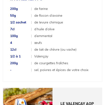
200g
|
de farine
50g
|
de flocon d’avoine
1/2 sachet
|
de levure chimique
7cl
|
d’huile d’olive
100g
|
d’emmental
4
|
œufs
12cl
|
de lait de chèvre (ou vache)
1/2 à 1
|
Valençay
200g
|
de courgettes fraîches
-
|
sel, poivres et épices de votre choix
LE VALENCAY AOP