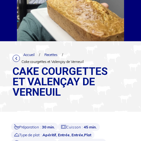
Accueil
/
Recettes
/
Cake courgettes et Valençay de Verneuil
CAKE COURGETTES
ET VALENÇAY DE
VERNEUIL
Préparation :
30 min.
Cuisson :
45 min.
Type de plat :
Apéritif, Entrée, Entrée,Plat