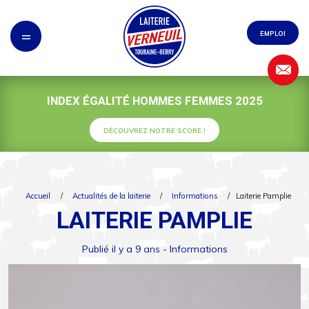
Panneau de gestion des cookies
=
EMPLOI
INDEX ÉGALITÉ HOMMES FEMMES 2025
DÉCOUVREZ NOTRE SCORE !
Accueil
/
Actualités de la laiterie
/
Informations
/
Laiterie Pamplie
LAITERIE PAMPLIE
Publié il y a 9 ans -
Informations