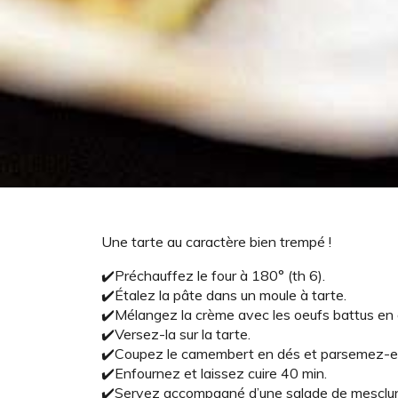
Une tarte au caractère bien trempé !
✔️Préchauffez le four à 180° (th 6).
✔️Étalez la pâte dans un moule à tarte.
✔️Mélangez la crème avec les oeufs battus en o
✔️Versez-la sur la tarte.
✔️Coupez le camembert en dés et parsemez-en 
✔️Enfournez et laissez cuire 40 min.
✔️Servez accompagné d’une salade de mesclun