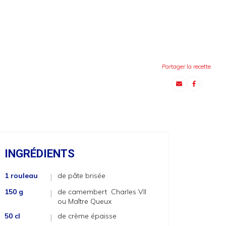
Partager la recette
INGRÉDIENTS
1 rouleau
de pâte brisée
|
150 g
de camembert Charles VII
|
ou Maître Queux
50 cl
de crème épaisse
|