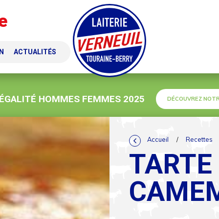
e
N
ACTUALITÉS
 ÉGALITÉ HOMMES FEMMES 2025
DÉCOUVREZ NOTR
Accueil
/
Recettes
TARTE
CAME