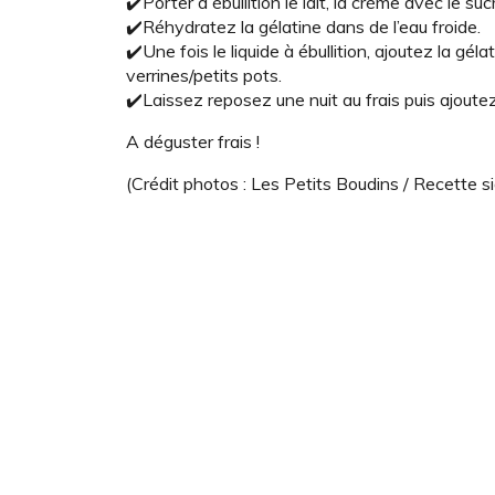
✔️Porter à ébullition le lait, la crème avec le sucr
✔️Réhydratez la gélatine dans de l’eau froide.
✔️Une fois le liquide à ébullition, ajoutez la g
verrines/petits pots.
✔️Laissez reposez une nuit au frais puis ajoutez 
A déguster frais !
(Crédit photos : Les Petits Boudins / Recette s