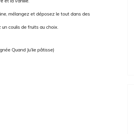
e et la vanille.
élatine, mélangez et déposez le tout dans des
un coulis de fruits au choix.
ignée Quand Ju’lie pâtisse)