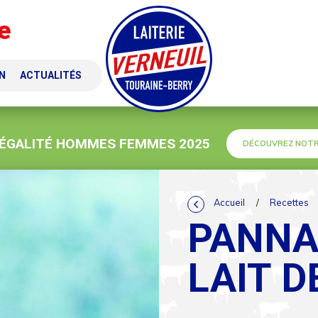
e
N
ACTUALITÉS
 ÉGALITÉ HOMMES FEMMES 2025
DÉCOUVREZ NOTR
Accueil
/
Recettes
PANNA
LAIT D