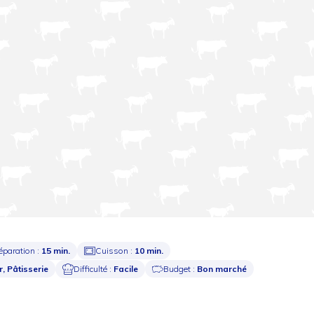
éparation :
15 min.
Cuisson :
10 min.
, Pâtisserie
Difficulté :
Facile
Budget :
Bon marché