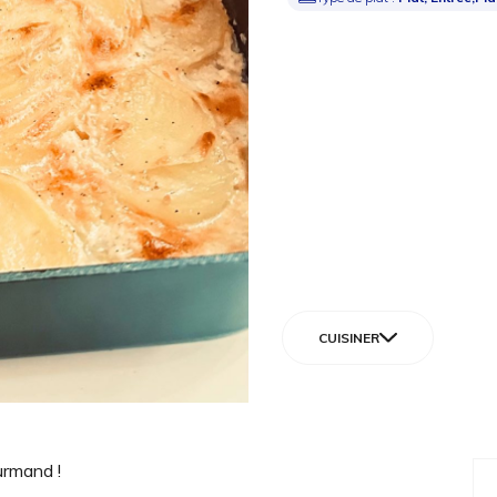
CUISINER
urmand !