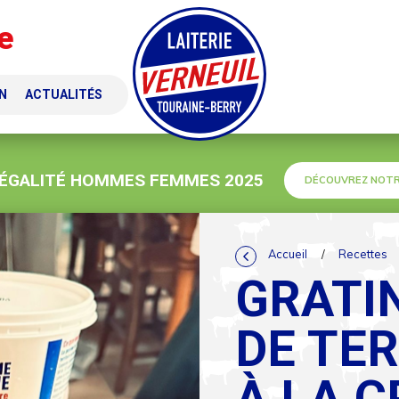
e
N
ACTUALITÉS
 ÉGALITÉ HOMMES FEMMES 2025
DÉCOUVREZ NOTR
Accueil
/
Recettes
GRATI
DE TER
À LA 