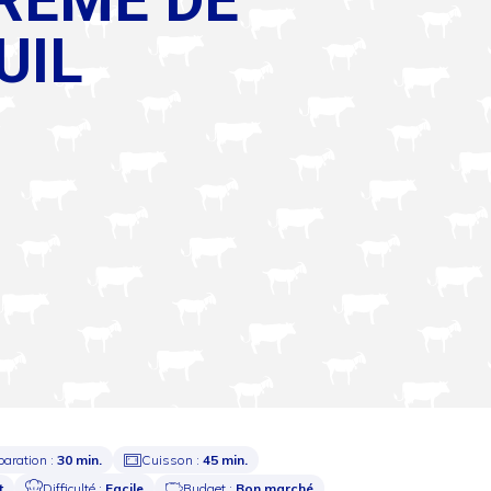
UIL
paration :
30 min.
Cuisson :
45 min.
t
Difficulté :
Facile
Budget :
Bon marché