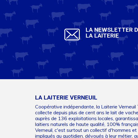
LA NEWSLETTER 
LA LAITERIE
LA LAITERIE VERNEUIL
Coopérative indépendante, la Laiterie Verneuil
collecte depuis plus de cent ans le lait de vach
auprès de 136 exploitations locales, garantiss
laitiers naturels de haute qualité, 100% français
Verneuil, c'est surtout un collectif d'hommes 
impliqués au quotidien, dévoués à leur métier, au