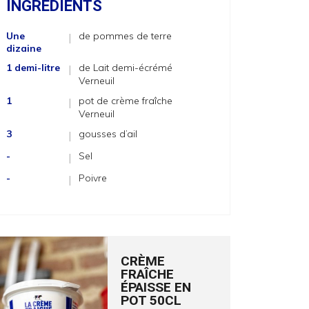
INGRÉDIENTS
Une
de pommes de terre
|
dizaine
1 demi-litre
de Lait demi-écrémé
|
Verneuil
1
pot de crème fraîche
|
Verneuil
3
gousses d’ail
|
-
Sel
|
-
Poivre
|
CRÈME
FRAÎCHE
ÉPAISSE EN
POT 50CL