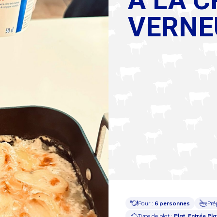
VERNE
Pour :
6 personnes
Pré
Type de plat :
Plat, Entrée,Pla