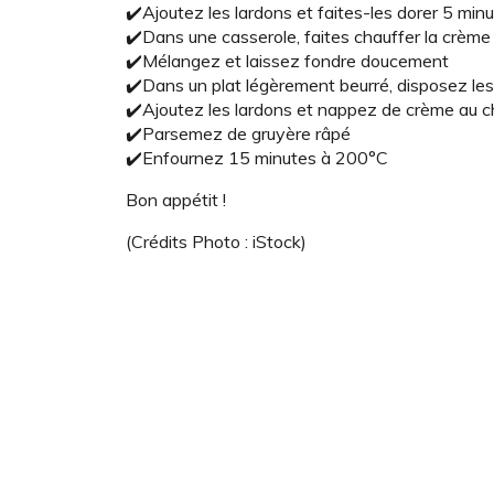
✔️Ajoutez les lardons et faites-les dorer 5 min
✔️Dans une casserole, faites chauffer la crèm
✔️Mélangez et laissez fondre doucement
✔️Dans un plat légèrement beurré, disposez le
✔️Ajoutez les lardons et nappez de crème au 
✔️Parsemez de gruyère râpé
✔️Enfournez 15 minutes à 200°C
Bon appétit !
(Crédits Photo : iStock)