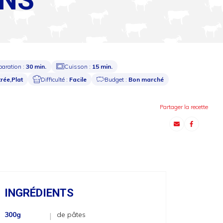
paration :
30 min.
Cuisson :
15 min.
trée,Plat
Difficulté :
Facile
Budget :
Bon marché
Partager la recette
INGRÉDIENTS
300g
de pâtes
|