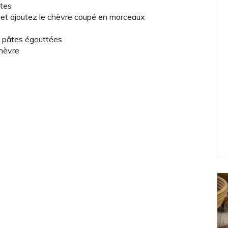
utes
e et ajoutez le chèvre coupé en morceaux
s pâtes égouttées
chèvre