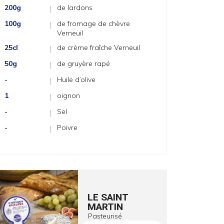
200g
de lardons
|
100g
de fromage de chèvre
|
Verneuil
25cl
de crème fraîche Verneuil
|
50g
de gruyère rapé
|
-
Huile d’olive
|
1
oignon
|
-
Sel
|
-
Poivre
|
LE SAINT
MARTIN
Pasteurisé