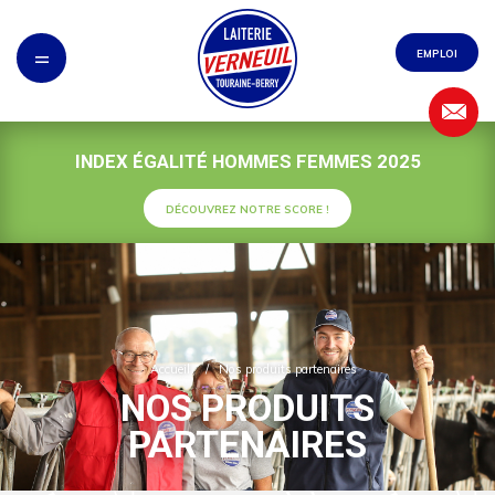
Panneau de gestion des cookies
=
EMPLOI
INDEX ÉGALITÉ HOMMES FEMMES 2025
DÉCOUVREZ NOTRE SCORE !
Accueil
/
Nos produits partenaires
NOS PRODUITS
PARTENAIRES