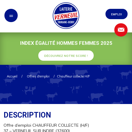
Panneau de gestion des cookies
=
EMPLOI
INDEX ÉGALITÉ HOMMES FEMMES 2025
DÉCOUVREZ NOTRE SCORE !
Accueil
/
Offres d'emploi
/
Chauffeur collecte H/F
CHAUFFEUR COLLECTE H/F
DESCRIPTION
Offre d’emploi CHAUFFEUR COLLECTE (H/F)
37 – VERNEUIL SUR INDRE (37600)